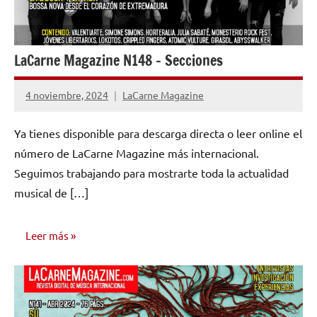
LaCarne Magazine N148 – Secciones
4 noviembre, 2024
LaCarne Magazine
No
hay
Ya tienes disponible para descarga directa o leer online el
comentarios
número de LaCarne Magazine más internacional.
Seguimos trabajando para mostrarte toda la actualidad
musical de […]
Leer más
NÚMEROS
PUBLICADOS