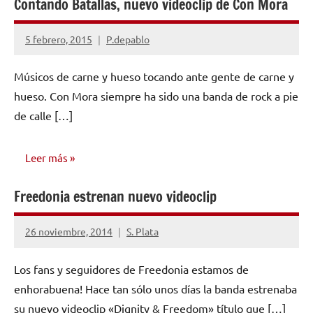
Contando Batallas, nuevo videoclip de Con Mora
5 febrero, 2015
P.depablo
No
hay
Músicos de carne y hueso tocando ante gente de carne y
comentarios
hueso. Con Mora siempre ha sido una banda de rock a pie
de calle […]
Leer más
Freedonia estrenan nuevo videoclip
NOTICIAS
26 noviembre, 2014
S. Plata
No
hay
Los fans y seguidores de Freedonia estamos de
comentarios
enhorabuena! Hace tan sólo unos días la banda estrenaba
su nuevo videoclip «Dignity & Freedom» título que […]