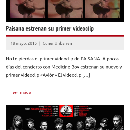
Paisana estrenan su primer videoclip
18 mayo, 2015
Guner Uribarren
No
hay
No te pierdas el primer videoclip de PAISANA. A pocos
comentarios
días del concierto con Medicine Boy estrenan su nuevo y
primer videoclip «Avión» El videoclip […]
Leer más
NOTICIAS