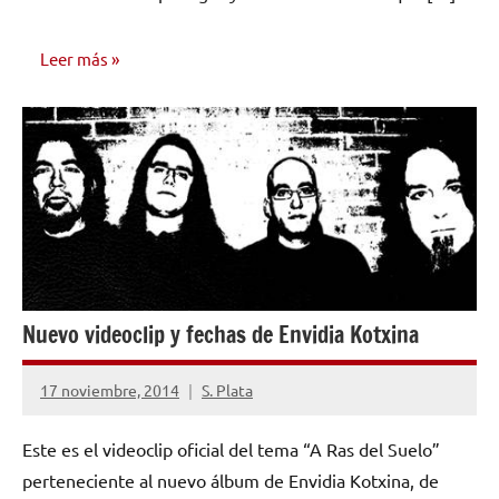
Leer más
VIDEOS
MUSICALES
Nuevo videoclip y fechas de Envidia Kotxina
17 noviembre, 2014
S. Plata
No
hay
Este es el videoclip oficial del tema “A Ras del Suelo”
comentarios
perteneciente al nuevo álbum de Envidia Kotxina, de