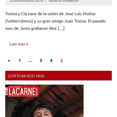
No
hay
Tosina y Cía nace de la unión de Jose Luis Muñoz
comentarios
(Subterráneos) y su gran amigo Juan Tosina. El pasado
mes de Junio grabaron diez […]
Leer más
Paginación
Entradas
«
VIDEOS
1
…
3
4
5
de
MUSICALES
anteriores
entradas
LCM N168 AGO 2026