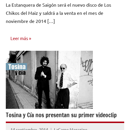
La Estanquera de Saigón será el nuevo disco de Los
comentarios
Chikos del Maiz y saldrá a la venta en el mes de
noviembre de 2014 […]
Leer más
NOTICIAS
Tosina y Cía nos presentan su primer videoclip
14 septiembre, 2014
LaCarne Magazine