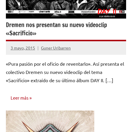
Dremen nos presentan su nuevo videoclip
«Sacrificio»
3 mayo, 2015
Guner Uribarren
No
hay
«Pura pasión por el oficio de reventarlo». Así presenta el
comentarios
colectivo Dremen su nuevo videoclip del tema
«Sacrificio» extraído de su último álbum DAY II. […]
Leer más
NOTICIAS