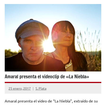
NOTICIAS
Amaral presenta el videoclip de «La Niebla»
25 enero, 2017
S. Plata
No
hay
Amaral presenta el video de “La Niebla”, extraído de su
comentarios