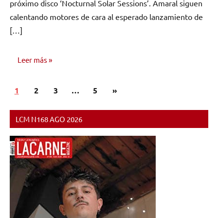
próximo disco ‘Nocturnal Solar Sessions’. Amaral siguen
calentando motores de cara al esperado lanzamiento de
[…]
Leer más
Paginación
Siguientes
1
NOTICIAS
2
3
…
5
»
de
entradas
entradas
LCM N168 AGO 2026