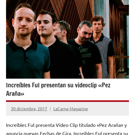
INVESTIGACIÓN
MUSICAL
Increíbles Ful presentan su videoclip «Pez
Araña»
30 diciembre, 2017
LaCarne Magazine
No
hay
Increíbles Ful presenta Vídeo Clip titulado «Pez Araña» y
comentarios
anuncia nuevas Fechas de Gira. Increíbles Ful presenta su