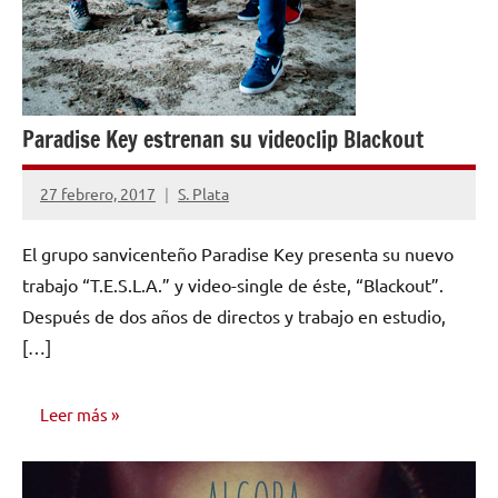
Paradise Key estrenan su videoclip Blackout
27 febrero, 2017
S. Plata
No
hay
El grupo sanvicenteño Paradise Key presenta su nuevo
comentarios
trabajo “T.E.S.L.A.” y video-single de éste, “Blackout”.
Después de dos años de directos y trabajo en estudio,
[…]
Leer más
NOTICIAS