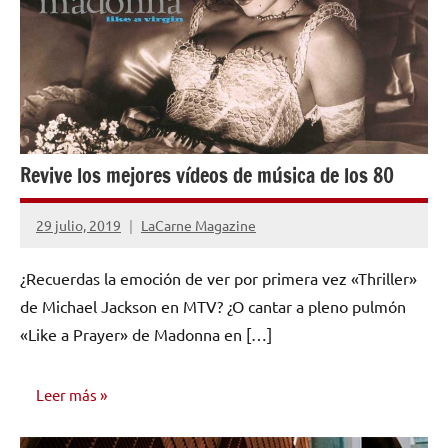
Revive los mejores vídeos de música de los 80
29 julio, 2019
LaCarne Magazine
No
hay
¿Recuerdas la emoción de ver por primera vez «Thriller»
comentarios
de Michael Jackson en MTV? ¿O cantar a pleno pulmón
«Like a Prayer» de Madonna en […]
Leer más