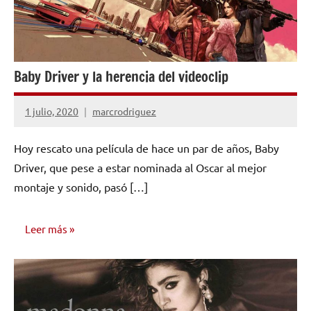
Baby Driver y la herencia del videoclip
1 julio, 2020
marcrodriguez
No
hay
Hoy rescato una película de hace un par de años, Baby
comentarios
Driver, que pese a estar nominada al Oscar al mejor
montaje y sonido, pasó […]
Leer más
INVESTIGACIÓN
MUSICAL