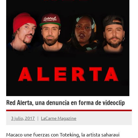
Red Alerta, una denuncia en forma de videoclip
3 julio, 2017
LaCarne Magazine
No
hay
Macaco une fuerzas con Toteking, la artista saharaui
comentarios