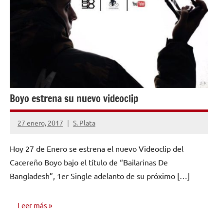
Boyo estrena su nuevo videoclip
27 enero, 2017
S. Plata
No
hay
Hoy 27 de Enero se estrena el nuevo Videoclip del
comentarios
Cacereño Boyo bajo el título de “Bailarinas De
Bangladesh”, 1er Single adelanto de su próximo […]
Leer más