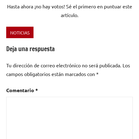
Hasta ahora ¡no hay votos! Sé el primero en puntuar este
artículo.
NOTICIAS
Etiquetado
como
Deja una respuesta
Barcelona
,
Devil's
Tu dirección de correo electrónico no será publicada.
Los
Paradise
,
campos obligatorios están marcados con
*
I'm
Alright
,
New
Comentario
*
Metal
,
Ugly
Kid
Joe
,
Whitfield
Crane