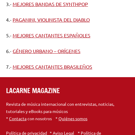
3.-
MEJORES BANDAS DE SYNTHPOP
4.-
PAGANINI, VIOLINISTA DEL DIABLO
5.-
MEJORES CANTANTES ESPAÑOLES
6.-
GÉNERO URBANO – ORÍGENES
7.-
MEJORES CANTANTES BRASILEÑOS
LACARNE MAGAZINE
Revista de música internacional con entrevistas, noticias,
tutoriales y eBooks para músicos
*
Contacta
con nosotros *
Quiénes somos
Política de privacidad
*
Aviso Legal
*
Política de