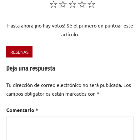
☆
☆
☆
☆
☆
Hasta ahora ¡no hay votos! Sé el primero en puntuar este
artículo.
RESEÑAS
Etiquetado
como
Deja una respuesta
Argentina
,
Buenos
Tu dirección de correo electrónico no será publicada.
Los
aires
,
campos obligatorios están marcados con
*
Claudio
Marciello
,
De
Comentario
*
Nuestra
Tierra
,
El
Reloj
,