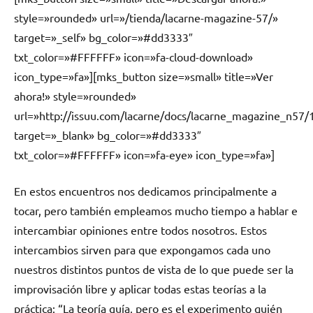
style=»rounded» url=»/tienda/lacarne-magazine-57/»
target=»_self» bg_color=»#dd3333″
txt_color=»#FFFFFF» icon=»fa-cloud-download»
icon_type=»fa»][mks_button size=»small» title=»Ver
ahora!» style=»rounded»
url=»http://issuu.com/lacarne/docs/lacarne_magazine_n57/
target=»_blank» bg_color=»#dd3333″
txt_color=»#FFFFFF» icon=»fa-eye» icon_type=»fa»]
En estos encuentros nos dedicamos principalmente a
tocar, pero también empleamos mucho tiempo a hablar e
intercambiar opiniones entre todos nosotros. Estos
intercambios sirven para que expongamos cada uno
nuestros distintos puntos de vista de lo que puede ser la
improvisación libre y aplicar todas estas teorías a la
práctica: “La teoría guía, pero es el experimento quién