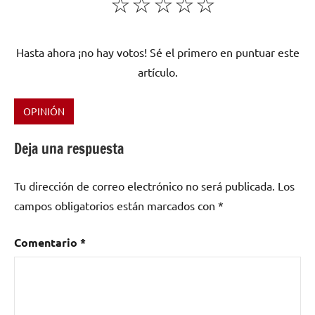
☆
☆
☆
☆
☆
Hasta ahora ¡no hay votos! Sé el primero en puntuar este
artículo.
OPINIÓN
Etiquetado
como
Deja una respuesta
AMM
,
Eddie
Tu dirección de correo electrónico no será publicada.
Los
Prévost
,
campos obligatorios están marcados con
*
Improvisación
,
improvisación
libre
,
Comentario
*
Juan
Crek
,
Macromasa
,
musica
,