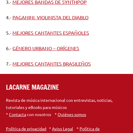
3.-
MEJORES BANDAS DE SYNTHPOP
4.-
PAGANINI, VIOLINISTA DEL DIABLO
5.-
MEJORES CANTANTES ESPAÑOLES
6.-
GÉNERO URBANO – ORÍGENES
7.-
MEJORES CANTANTES BRASILEÑOS
LACARNE MAGAZINE
Revista de música internacional con entrevistas, noticias,
tutoriales y eBooks para músicos
*
Contacta
con nosotros *
Quiénes somos
Política de privacidad
*
Aviso Legal
*
Política de