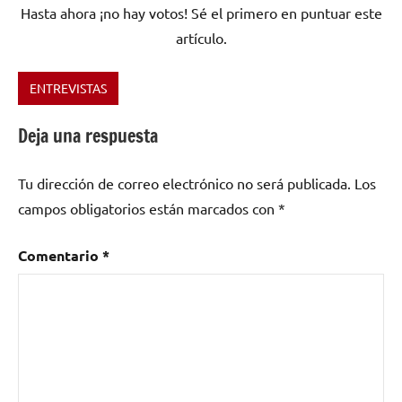
Hasta ahora ¡no hay votos! Sé el primero en puntuar este
artículo.
ENTREVISTAS
Etiquetado
como
Deja una respuesta
Con
flow
,
Tu dirección de correo electrónico no será publicada.
Los
Yiyo
campos obligatorios están marcados con
*
FPS
Comentario
*