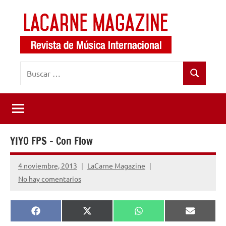
Saltar
al
contenido
LaCarne
Revista
Buscar:
de
Magazine
Buscar
música
internacional
YIYO FPS – Con Flow
4 noviembre, 2013
LaCarne Magazine
No hay comentarios
Compartir
Compartir
Compartir
Comparti
Facebook
X
WhatsApp
Email
en
en
en
en
(Twitter)