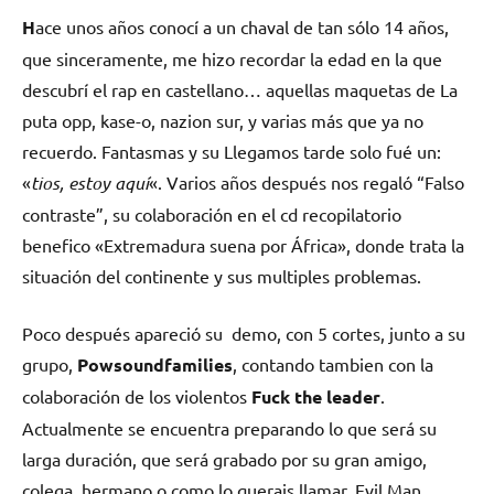
H
ace unos años conocí a un chaval de tan sólo 14 años,
que sinceramente, me hizo recordar la edad en la que
descubrí el rap en castellano… aquellas maquetas de La
puta opp, kase-o, nazion sur, y varias más que ya no
recuerdo.
Fantasmas
y su
Llegamos tarde
solo fué un:
«
tios, estoy aquí
«. Varios años después nos regaló “Falso
contraste”, su colaboración en el cd recopilatorio
benefico «Extremadura suena por África», donde trata la
situación del continente y sus multiples problemas.
Poco después apareció su demo, con 5 cortes, junto a su
grupo,
Powsoundfamilies
, contando tambien con la
colaboración de los violentos
Fuck the leader
.
Actualmente se encuentra preparando lo que será su
larga duración, que será grabado por su gran amigo,
colega, hermano o como lo querais llamar, Evil Man.