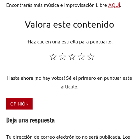
Encontrarás más música e Improvisación Libre
AQUÍ
.
Valora este contenido
¡Haz clic en una estrella para puntuarlo!
☆
☆
☆
☆
☆
Hasta ahora ¡no hay votos! Sé el primero en puntuar este
artículo.
OPINIÓN
Etiquetado
como
Deja una respuesta
Arín
Dodó
,
Tu dirección de correo electrónico no será publicada.
Los
blues
,