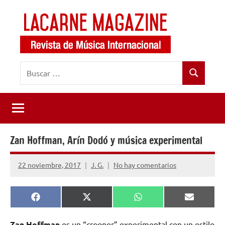
Saltar
al
contenido
LaCarne
Revista
Buscar:
de
Magazine
Buscar
música
internacional
Zan Hoffman, Arín Dodó y música experimental
22 noviembre, 2017
J. G.
No hay comentarios
Compartir
Compartir
Compartir
Comparti
Facebook
X
WhatsApp
Email
en
en
en
en
(Twitter)
Zan Hoffman
es un “crooner” experimental con un estilo