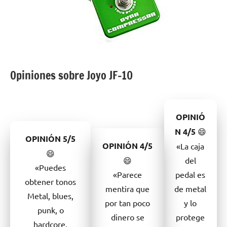
Opiniones sobre Joyo JF-10
OPINIÓ
N
4/5
😄
OPINIÓN
5/5
OPINIÓN
4/5
«La caja
😄
😄
del
«Puedes
«Parece
pedal es
obtener tonos
mentira que
de metal
Metal, blues,
por tan poco
y lo
punk, o
dinero se
protege
hardcore.