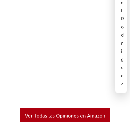
e
l
R
o
d
r
i
g
u
e
z
Ver Todas las Opiniones en Amazon