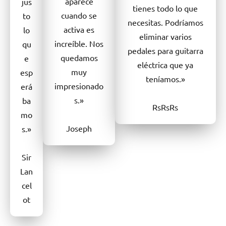
aparece
jus
tienes todo lo que
cuando se
to
necesitas. Podríamos
activa es
lo
eliminar varios
increíble. Nos
qu
pedales para guitarra
quedamos
e
eléctrica que ya
muy
esp
teníamos.»
impresionado
erá
s.»
ba
RsRsRs
mo
Joseph
s.»
Sir
Lan
cel
ot