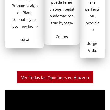
pueda tener
a la
Probamos algo
un buen pedal
perfecci
de Black
y además con
ón.
Sabbath, y lo
true bypass»
Increíble
hace muy bien.»
!!»
Cristos
Mikel
Jorge
Vidal
Ver Todas las Opiniones en Amazon