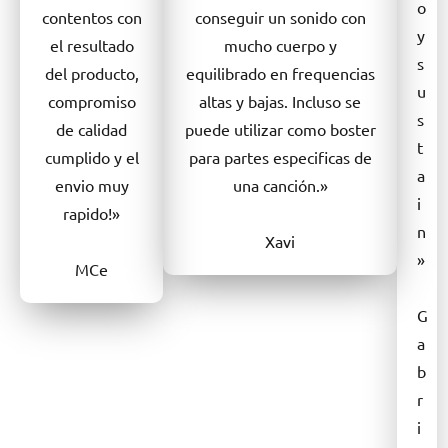
o
contentos con
conseguir un sonido con
y
el resultado
mucho cuerpo y
s
del producto,
equilibrado en frequencias
u
compromiso
altas y bajas. Incluso se
s
de calidad
puede utilizar como boster
t
cumplido y el
para partes especificas de
a
envio muy
una canción.»
i
rapido!»
n
Xavi
»
MCe
G
a
b
r
i