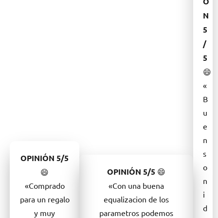
Ó
N
5
/
5
😄
«
B
u
e
n
s
OPINIÓN
5/5
o
OPINIÓN
5/5
😄
😄
n
«Comprado
«Con una buena
i
para un regalo
equalizacion de los
d
y muy
parametros podemos