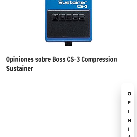
Opiniones sobre Boss CS-3 Compression
Sustainer
O
P
I
N
I