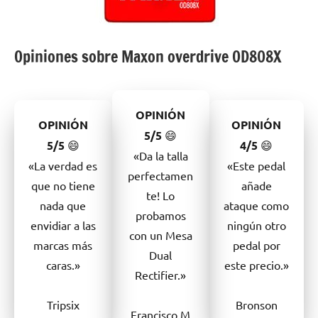
Opiniones sobre Maxon overdrive OD808X
OPINIÓN
OPINIÓN
OPINIÓN
5/5
😄
5/5
😄
4/5
😄
«Da la talla
«La verdad es
«Este pedal
perfectamen
que no tiene
añade
te! Lo
nada que
ataque como
probamos
envidiar a las
ningún otro
con un Mesa
marcas más
pedal por
Dual
caras.»
este precio.»
Rectifier.»
Tripsix
Bronson
Francisco M