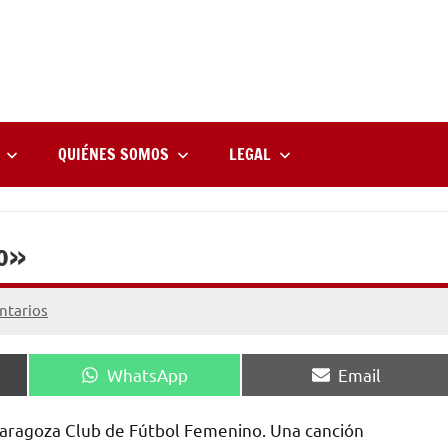
rne
zine
l
QUIÉNES SOMOS
LEGAL
zo»
ntarios
Compartir
Compartir
WhatsApp
Email
en
en
ragoza Club de Fútbol Femenino. Una canción