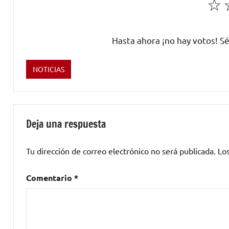
☆
Hasta ahora ¡no hay votos! Sé
NOTICIAS
Etiquetado
como
AMARAL
,
Eva
Deja una respuesta
Amaral
,
Guillermo
Tu dirección de correo electrónico no será publicada.
Lo
Quero
,
Hijas
Comentario
*
del
Cierzo
,
Irene
Celestino
,