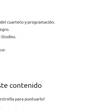
n del cuarteto y programación.
egro.
-Studios.
ce:
ste contenido
 estrella para puntuarlo!