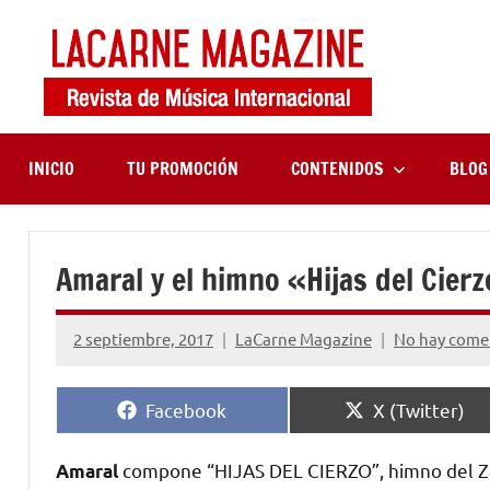
Saltar
al
contenido
LaCa
Revista
de
Maga
música
internaciona
INICIO
TU PROMOCIÓN
CONTENIDOS
BLOG
Amaral y el himno «Hijas del Cier
2 septiembre, 2017
LaCarne Magazine
No hay come
Compartir
Compartir
Facebook
X (Twitter)
en
en
compone “HIJAS DEL CIERZO”, himno del Za
Amaral