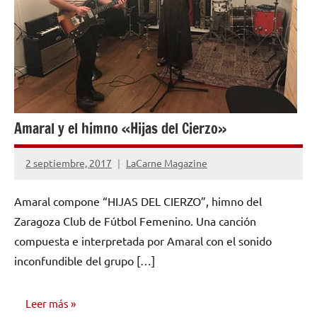
Amaral y el himno «Hijas del Cierzo»
2 septiembre, 2017
LaCarne Magazine
No
hay
Amaral compone “HIJAS DEL CIERZO”, himno del
comentarios
Zaragoza Club de Fútbol Femenino. Una canción
compuesta e interpretada por Amaral con el sonido
inconfundible del grupo […]
Leer más