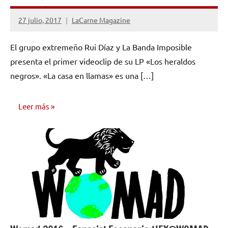
27 julio, 2017
LaCarne Magazine
No
hay
El grupo extremeño Rui Díaz y La Banda Imposible
comentarios
presenta el primer videoclip de su LP «Los heraldos
negros». «La casa en llamas» es una […]
Leer más
NOTICIAS