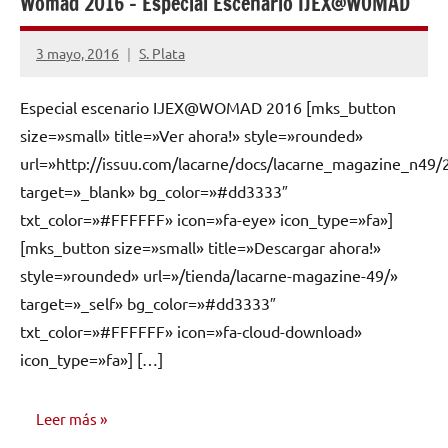
Womad 2016 – Especial Escenario IJEX@WOMAD
3 mayo, 2016
S. Plata
No
hay
Especial escenario IJEX@WOMAD 2016 [mks_button
comentarios
size=»small» title=»Ver ahora!» style=»rounded»
url=»http://issuu.com/lacarne/docs/lacarne_magazine_n49/
target=»_blank» bg_color=»#dd3333″
txt_color=»#FFFFFF» icon=»fa-eye» icon_type=»fa»]
[mks_button size=»small» title=»Descargar ahora!»
style=»rounded» url=»/tienda/lacarne-magazine-49/»
target=»_self» bg_color=»#dd3333″
txt_color=»#FFFFFF» icon=»fa-cloud-download»
icon_type=»fa»] […]
Leer más