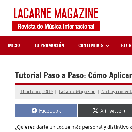
Saltar
al
contenido
LaCa
Revista
de
Maga
música
internaciona
INICIO
TU PROMOCIÓN
CONTENIDOS
BLOG
Tutorial Paso a Paso: Cómo Aplicar
11 octubre, 2019
LaCarne Magazine
No hay coment
Compartir
Compartir
Facebook
X (Twitter)
en
en
¿Quieres darle un toque más personal y distintivo a