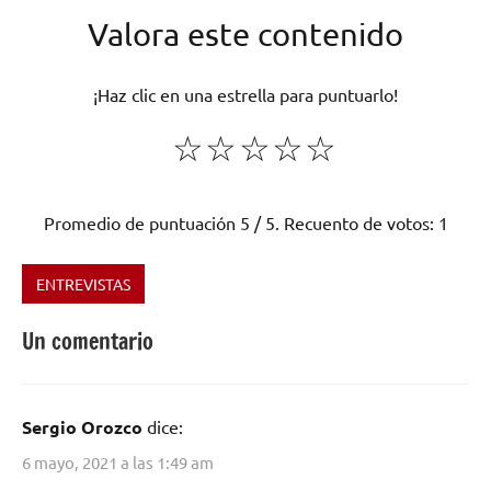
Valora este contenido
¡Haz clic en una estrella para puntuarlo!
☆
☆
☆
☆
☆
Promedio de puntuación
5
/ 5. Recuento de votos:
1
ENTREVISTAS
Etiquetado
como
Un comentario
Bolivia
,
BombZ
,
Chorizo
Sergio Orozco
dice:
Caliente
,
hip
6 mayo, 2021 a las 1:49 am
hop
,