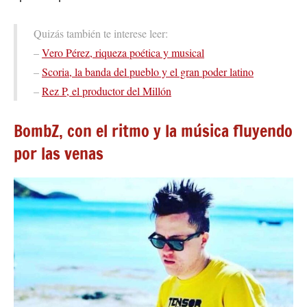
Quizás también te interese leer:
–
Vero Pérez, riqueza poética y musical
–
Scoria, la banda del pueblo y el gran poder latino
–
Rez P, el productor del Millón
BombZ, con el ritmo y la música fluyendo
por las venas