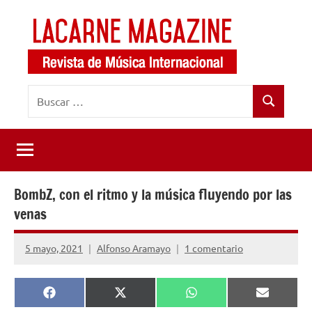
Saltar
al
contenido
LaCarne
Revista
Buscar:
de
Magazine
Buscar
música
internacional
BombZ, con el ritmo y la música fluyendo por las
venas
5 mayo, 2021
Alfonso Aramayo
1 comentario
Compartir
Compartir
Compartir
Comparti
Facebook
X
WhatsApp
Email
en
en
en
en
(Twitter)