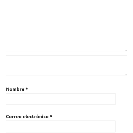
música
,
tocar
en
directo
Nombre
*
Correo electrónico
*