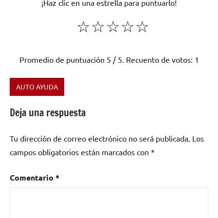
¡Haz clic en una estrella para puntuarlo!
☆
☆
☆
☆
☆
Promedio de puntuación
5
/ 5. Recuento de votos:
1
AUTO AYUDA
Etiquetado
como
Deja una respuesta
ayuda
al
Tu dirección de correo electrónico no será publicada.
Los
musico
,
campos obligatorios están marcados con
*
ayuda
para
musicos
,
Comentario
*
conflictos
,
grupo
de