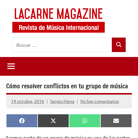
Saltar
al
contenido
LaCarne
Revista
Buscar:
de
Magazine
Buscar
música
internacional
Cómo resolver conflictos en tu grupo de música
14 octubre, 2016
Sergio Mena
No hay comentarios
Compartir
Compartir
Compartir
Comparti
Facebook
X
WhatsApp
Email
en
en
en
en
(Twitter)
Formar parte de un grupo de música es una de las partes