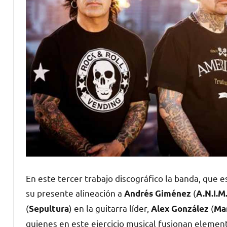
En este tercer trabajo discográfico la banda, que e
su presente alineación a
(
Andrés Giménez
A.N.I.M
(
) en la guitarra líder,
(
Sepultura
Alex González
Ma
quienes en este ejercicio musical fusionan elemento