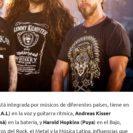
stá integrada por músicos de diferentes países, tiene en
) en la voz y guitarra rítmica,
.A.L
Andreas Kisser
) en la batería, y
(
) en el Bajo,
ná
Harold Hopkins
Puya
s del Rock, el Metal y la Música Latina, influencias que