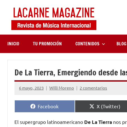
Saltar
al
contenido
LaCa
Revista
de
Maga
música
internaciona
INICIO
TU PROMOCIÓN
CONTENIDOS
BLOG
De La Tierra, Emergiendo desde las
6 mayo, 2023
Willi Moreno
2 comentarios
Compartir
Compartir
Facebook
X (Twitter)
en
en
El supergrupo latinoamericano
nos pr
De La Tierra