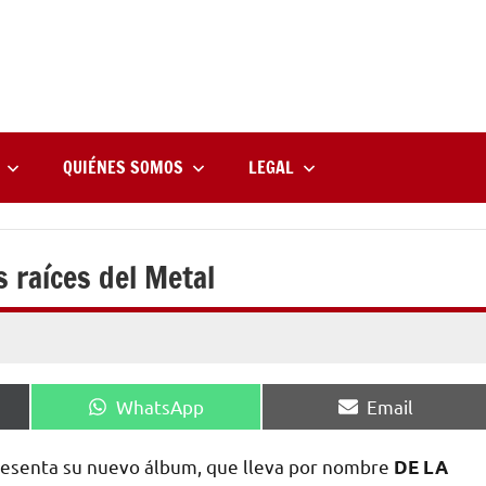
rne
zine
l
QUIÉNES SOMOS
LEGAL
 raíces del Metal
Compartir
Compartir
WhatsApp
Email
en
en
esenta su nuevo álbum, que lleva por nombre
DE LA