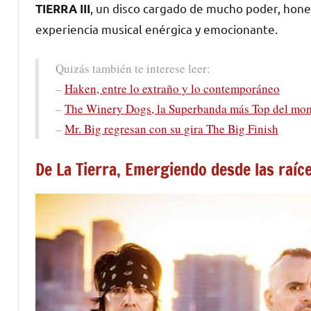
, un disco cargado de mucho poder, hones
TIERRA III
experiencia musical enérgica y emocionante.
Quizás también te interese leer:
–
Haken, entre lo extraño y lo contemporáneo
–
The Winery Dogs, la Superbanda más Top del mo
–
Mr. Big regresan con su gira The Big Finish
De La Tierra, Emergiendo desde las raíc