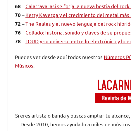
–
Calatrava: así se forja la nueva bestia del rock
68
–
Kerry Kaverga y el crecimiento del metal más
70
–
The Reales y el nuevo lenguaje del rock híbri
72
–
Collado: historia, sonido y claves de su prop
76
–
LOUD y su universo entre lo electrónico y lo 
78
Puedes ver desde aquí todos nuestros
Números Pú
Músicos
.
Si eres artista o banda y buscas ampliar tu alcance
Desde 2010, hemos ayudado a miles de músicos y