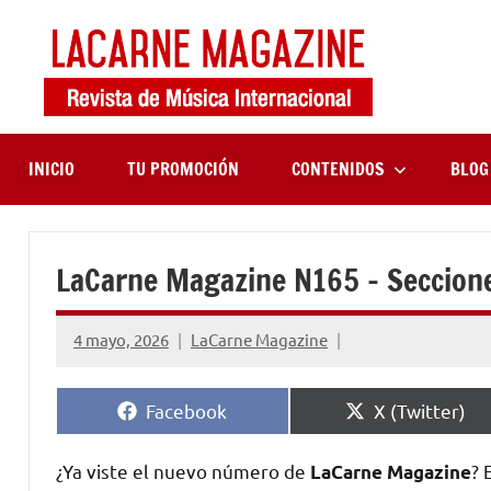
Saltar
al
contenido
LaCa
Revista
de
Maga
música
internaciona
INICIO
TU PROMOCIÓN
CONTENIDOS
BLOG
LaCarne Magazine N165 – Seccion
4 mayo, 2026
LaCarne Magazine
Compartir
Compartir
Facebook
X (Twitter)
en
en
¿Ya viste el nuevo número de
? 
LaCarne Magazine