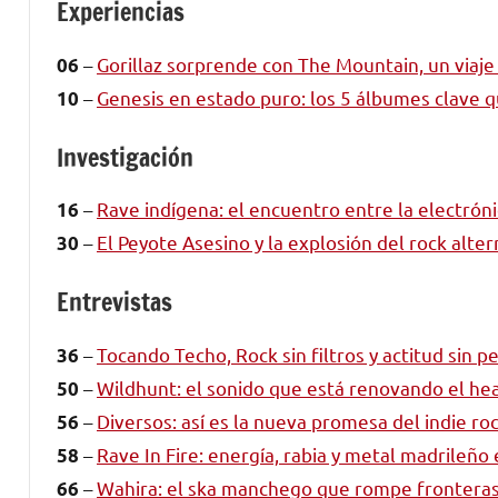
Experiencias
–
Gorillaz sorprende con The Mountain, un viaj
06
–
Genesis en estado puro: los 5 álbumes clave q
10
Investigación
–
Rave indígena: el encuentro entre la electróni
16
–
El Peyote Asesino y la explosión del rock alte
30
Entrevistas
–
Tocando Techo, Rock sin filtros y actitud sin p
36
–
Wildhunt: el sonido que está renovando el he
50
–
Diversos: así es la nueva promesa del indie ro
56
–
Rave In Fire: energía, rabia y metal madrileño
58
–
Wahira: el ska manchego que rompe fronteras 
66