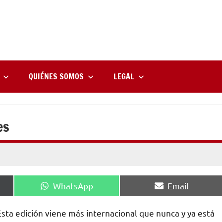
rne
zine
l
QUIÉNES SOMOS
LEGAL
es
Compartir
Compartir
WhatsApp
Email
en
en
Esta edición viene más internacional que nunca y ya está