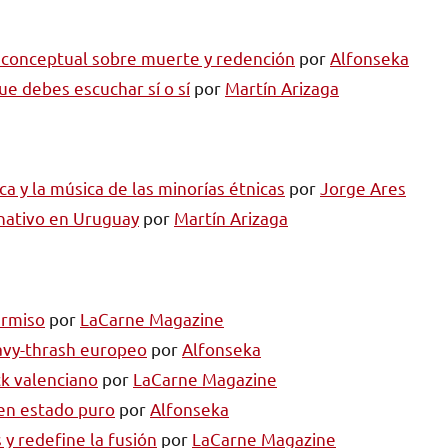
e conceptual sobre muerte y redención
por
Alfonseka
ue debes escuchar sí o sí
por
Martín Arizaga
ca y la música de las minorías étnicas
por
Jorge Ares
rnativo en Uruguay
por
Martín Arizaga
ermiso
por
LaCarne Magazine
avy-thrash europeo
por
Alfonseka
ck valenciano
por
LaCarne Magazine
 en estado puro
por
Alfonseka
y redefine la fusión
por
LaCarne Magazine