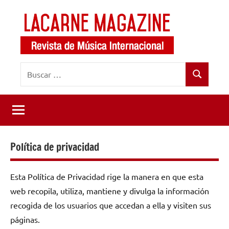
Saltar
al
contenido
LaCarne
Revista
Buscar:
de
Magazine
Buscar
música
internacional
Política de privacidad
Esta Política de Privacidad rige la manera en que esta
web recopila, utiliza, mantiene y divulga la información
recogida de los usuarios que accedan a ella y visiten sus
páginas.