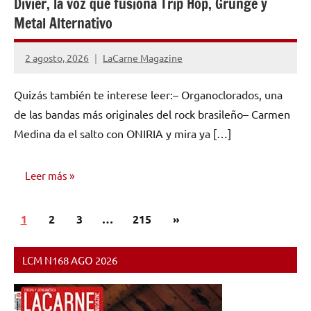
Divier, la voz que fusiona Trip Hop, Grunge y
Metal Alternativo
2 agosto, 2026
LaCarne Magazine
Quizás también te interese leer:– Organoclorados, una
de las bandas más originales del rock brasileño– Carmen
Medina da el salto con ONIRIA y mira ya […]
Leer más
Paginación
Siguientes
1
ENTREVISTAS
2
3
…
215
»
de
entradas
entradas
LCM N168 AGO 2026