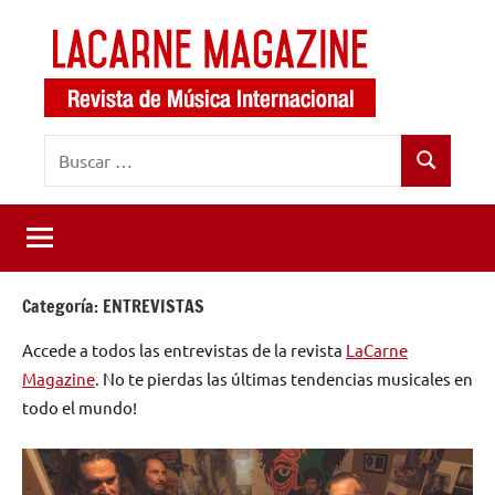
Saltar
al
contenido
LaCarne
Revista
Buscar:
de
Magazine
Buscar
música
internacional
Categoría:
ENTREVISTAS
Accede a todos las entrevistas de la revista
LaCarne
Magazine
. No te pierdas las últimas tendencias musicales en
todo el mundo!