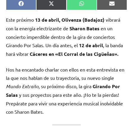
Compartir
Compartir
Compartir
Comparti
Facebook
X
WhatsApp
Email
en
en
en
en
(Twitter)
Este próximo
13 de abril, Olivenza (Badajoz)
vibrará
con la energía electrizante de
Sharon Bates
en un
concierto imperdible dentro de la gira de conciertos
Girando Por Salas. Un día antes, el
12 de abril
, la banda
hará vibrar
Cáceres en «El Corral de las Cigüeñas».
Nos ha encantado charlar con ellos en esta entrevista en
la que nos hablan de su trayectoria, su nuevo single
Mundo Extraño
, su próximo disco, la gira
Girando Por
Salas
y sus proyectos para este año. ¡No te la pierdas!
Prepárate para vivir una experiencia musical inolvidable
con Sharon Bates.