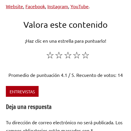
Website
,
Facebook
,
Instagram
,
YouTube
.
Valora este contenido
¡Haz clic en una estrella para puntuarlo!
☆
☆
☆
☆
☆
Promedio de puntuación
4.1
/ 5. Recuento de votos:
14
ENTREVISTAS
Etiquetado
como
Deja una respuesta
Extremadura
,
Girando
Tu dirección de correo electrónico no será publicada.
Los
Por
campos obligatorios están marcados con
*
Salas
,