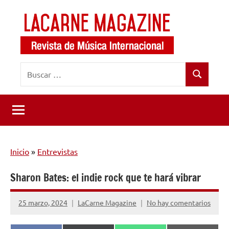
Saltar
al
contenido
LaCarne
Revista
Buscar:
de
Magazine
Buscar
música
internacional
Inicio
»
Entrevistas
Sharon Bates: el indie rock que te hará vibrar
25 marzo, 2024
LaCarne Magazine
No hay comentarios