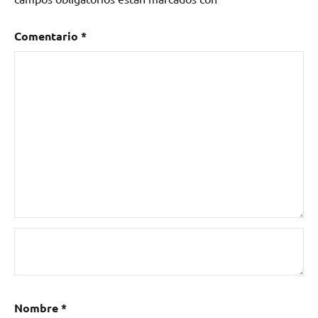
GPS
,
Sharon
Comentario
*
Bates
Nombre
*