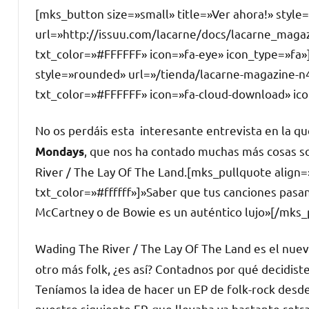
[mks_button size=»small» title=»Ver ahora!» styl
url=»http://issuu.com/lacarne/docs/lacarne_maga
txt_color=»#FFFFFF» icon=»fa-eye» icon_type=»fa»
style=»rounded» url=»/tienda/lacarne-magazine-n
txt_color=»#FFFFFF» icon=»fa-cloud-download» ic
No os perdáis esta interesante entrevista en la 
, que nos ha contado muchas más cosas so
Mondays
River / The Lay Of The Land
.[mks_pullquote align
txt_color=»#ffffff»]»Saber que tus canciones pasa
McCartney o de Bowie es un auténtico lujo»[/mks_
Wading The River / The Lay Of The Land
es el nue
otro más folk, ¿es así? Contadnos por qué decidiste
Teníamos la idea de hacer un EP de folk-rock desde
nuestro siguiente EP, que llevaba ya bastante retr