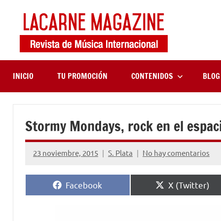
Saltar
al
contenido
LaCa
Revista
de
Maga
música
internaciona
INICIO
TU PROMOCIÓN
CONTENIDOS
BLOG
Stormy Mondays, rock en el espac
23 noviembre, 2015
S. Plata
No hay comentarios
Compartir
Compartir
Facebook
X (Twitter)
en
en