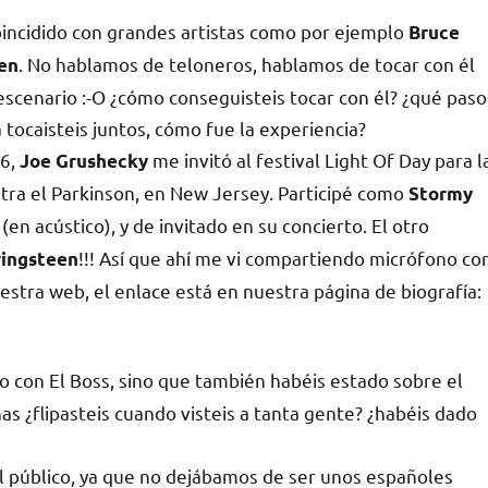
oincidido con grandes artistas como por ejemplo
Bruce
. No hablamos de teloneros, hablamos de tocar con él
en
escenario :-O ¿cómo conseguisteis tocar con él? ¿qué paso
tocaisteis juntos, cómo fue la experiencia?
06,
me invitó al festival Light Of Day para l
Joe Grushecky
tra el Parkinson, en New Jersey. Participé como
Stormy
(en acústico), y de invitado en su concierto. El otro
!!! Así que ahí me vi compartiendo micrófono co
ringsteen
estra web, el enlace está en nuestra página de biografía:
o con El Boss, sino que también habéis estado sobre el
 ¿flipasteis cuando visteis a tanta gente? ¿habéis dado
el público, ya que no dejábamos de ser unos españoles