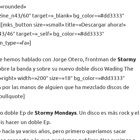
e=»rounded»
zine_n43/60″ target=»_blank» bg_color=»#dd3333″
][mks_button size=»small» title=»Descargar ahora!»
43/46″ target=»_self» bg_color=»#dd3333″
on_type=»fa»]
que hemos hablado con Jorge Otero, frontman de
Stormy
bre la banda y sobre su nuevo doble disco
Wading The
=»right» width=»200″ size=»18″ bg_color=»#dd3333″
n por las manos de alguien que ha mezclado discos de
pullquote]
vo doble Ep de
. Un disco es más rock y el
Stormy Mondays
is hacer un doble Ep.
 hacía ya varios años, pero primero queríamos sacar
aso respecto a lo que queríamos publicar. Nos pusimos a