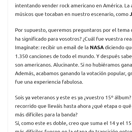
intentando vender rock americano en América. La 
músicos que tocaban en nuestro escenario, como
Por supuesto, queremos preguntaros por el tema
ha significado para vosotros? ¿Cuál fue vuestra rea
Imagínate: recibir un email de la
diciendo que
NASA
1.350 canciones de todo el mundo. Y después saber 
son americanos. Alucinante. Si no hubiéramos ganad
Además, acabamos ganando la votación popular, gr
fue una experiencia fabulosa.
Sois ya veteranos y este es ya ¿vuestro 15º álbum
recorrido que lleváis hasta ahora ¿qué etapa o qu
más difíciles para la banda?
Sí, como este es doble, creo que suma el 14 y el 1
más difíciles fueron en la etapa de transición entr