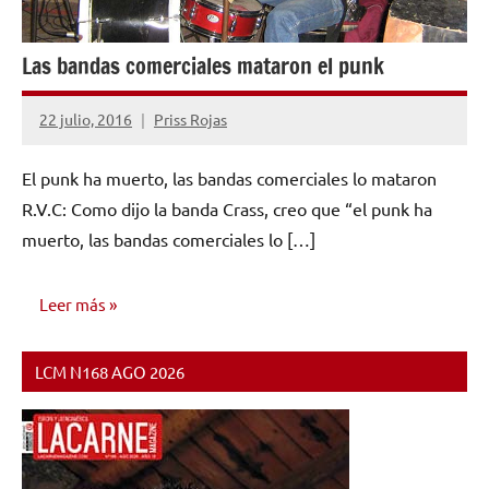
Las bandas comerciales mataron el punk
22 julio, 2016
Priss Rojas
No
hay
El punk ha muerto, las bandas comerciales lo mataron
comentarios
R.V.C: Como dijo la banda Crass, creo que “el punk ha
muerto, las bandas comerciales lo […]
Leer más
LCM N168 AGO 2026
ENTREVISTAS