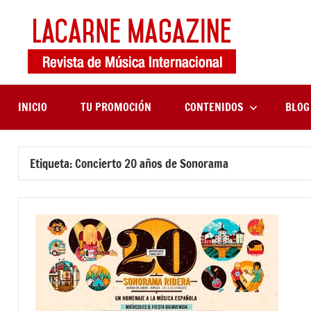
Saltar
al
contenido
LaCa
Revista
de
Maga
música
internaciona
INICIO
TU PROMOCIÓN
CONTENIDOS
BLOG
Etiqueta:
Concierto 20 años de Sonorama