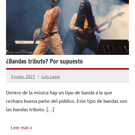
¿Bandas tributo? Por supuesto
5 junio, 2021
Luis Lama
No
hay
Dentro de la música hay un tipo de banda a la que
comentarios
rechaza buena parte del público. Este tipo de bandas son
las bandas tributo. […]
Leer más