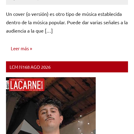
No
hay
Un cover (o versión) es otro tipo de música establecida
comentarios
dentro de la música popular. Puede dar varias señales a la
audiencia a la que […]
Leer más
LCM N168 AGO 2026
OPINIÓN