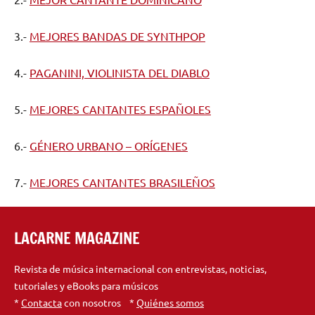
3.-
MEJORES BANDAS DE SYNTHPOP
4.-
PAGANINI, VIOLINISTA DEL DIABLO
5.-
MEJORES CANTANTES ESPAÑOLES
6.-
GÉNERO URBANO – ORÍGENES
7.-
MEJORES CANTANTES BRASILEÑOS
LACARNE MAGAZINE
Revista de música internacional con entrevistas, noticias,
tutoriales y eBooks para músicos
*
Contacta
con nosotros *
Quiénes somos