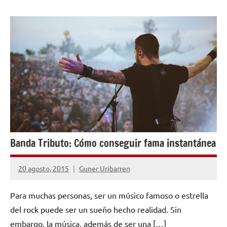
CONSEJOS
PARA
MÚSICOS
Banda Tributo: Cómo conseguir fama instantánea
20 agosto, 2015
Guner Uribarren
No
hay
Para muchas personas, ser un músico famoso o estrella
comentarios
del rock puede ser un sueño hecho realidad. Sin
embargo, la música, además de ser una […]