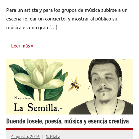
hay
Para un artista y para los grupos de música subirse a un
comentarios
escenario, dar un concierto, y mostrar al público su
música es una gran […]
Leer más
CONSEJOS
PARA
MÚSICOS
Duende Josele, poesía, música y esencia creativa
4 agosto, 2016
S. Plata