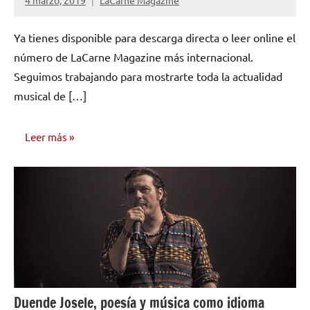
4 marzo, 2019
LaCarne Magazine
No
hay
Ya tienes disponible para descarga directa o leer online el
comentarios
número de LaCarne Magazine más internacional.
Seguimos trabajando para mostrarte toda la actualidad
musical de […]
Leer más
NÚMEROS
PUBLICADOS
Duende Josele, poesía y música como idioma