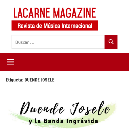
Saltar
al
contenido
LaCarne
Revista
Buscar:
de
Magazine
Buscar
música
internacional
Etiqueta:
DUENDE JOSELE