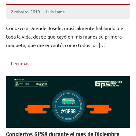
2 febrero, 2019
Luis Lama
No
hay
Conozco a Duende Josele, musicalmente hablando, de
comentarios
toda la vida, desde que cayó en mis manos su primera
maqueta, que me encantó, como todos los […]
Leer más
ENTREVISTAS
Conciertos GPS8 durante el mes de Diciembre