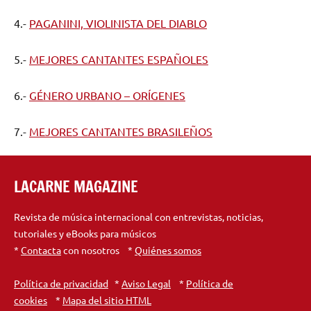
4.-
PAGANINI, VIOLINISTA DEL DIABLO
5.-
MEJORES CANTANTES ESPAÑOLES
6.-
GÉNERO URBANO – ORÍGENES
7.-
MEJORES CANTANTES BRASILEÑOS
LACARNE MAGAZINE
Revista de música internacional con entrevistas, noticias,
tutoriales y eBooks para músicos
*
Contacta
con nosotros *
Quiénes somos
Política de privacidad
*
Aviso Legal
*
Política de
cookies
*
Mapa del sitio HTML