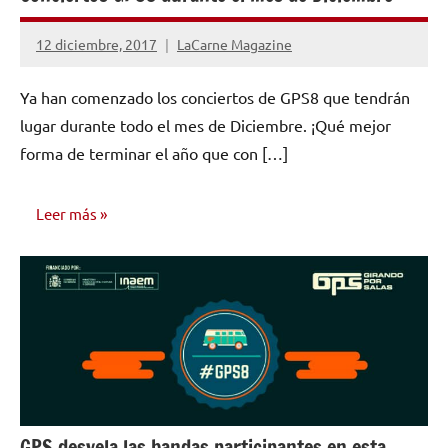
12 diciembre, 2017
LaCarne Magazine
No
hay
Ya han comenzado los conciertos de GPS8 que tendrán
comentarios
lugar durante todo el mes de Diciembre. ¡Qué mejor
forma de terminar el año que con […]
Leer más
CONCIERTOS
GPS desvela las bandas participantes en esta