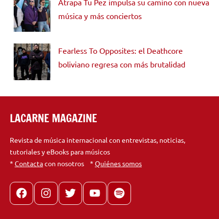
Atrapa Tu Pez impulsa su camino con nueva
música y más conciertos
Fearless To Opposites: el Deathcore
boliviano regresa con más brutalidad
LACARNE MAGAZINE
Revista de música internacional con entrevistas, noticias,
tutoriales y eBooks para músicos
*
Contacta
con nosotros *
Quiénes somos
Facebook
Instagram
X
youtube
spotify