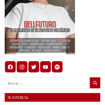
Facebook
Instagram
X
youtube
spotify
Buscar:
Buscar
TE INTERESA