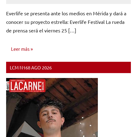
No
hay
Everlife se presenta ante los medios en Mérida y dará a
comentarios
conocer su proyecto estrella: Everlife Festival La rueda
de prensa será el viernes 25 […]
Leer más
LCM N168 AGO 2026
NOTICIAS