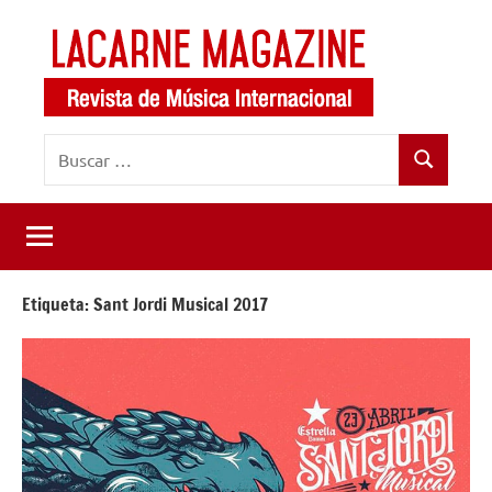
Saltar
al
contenido
LaCarne
Revista
Buscar:
de
Magazine
Buscar
música
internacional
Etiqueta:
Sant Jordi Musical 2017