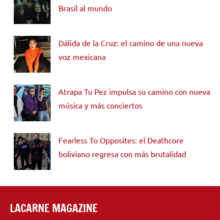
Brasil al mundo
Dálida de la Cruz: el camino de una nueva
voz mexicana
Atrapa Tu Pez impulsa su camino con nueva
música y más conciertos
Fearless To Opposites: el Deathcore
boliviano regresa con más brutalidad
LACARNE MAGAZINE