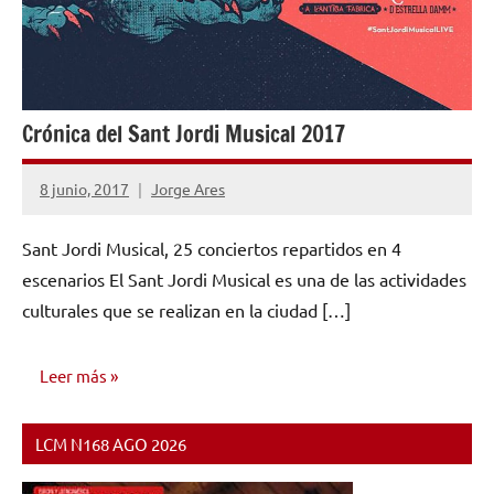
Crónica del Sant Jordi Musical 2017
8 junio, 2017
Jorge Ares
No
hay
Sant Jordi Musical, 25 conciertos repartidos en 4
comentarios
escenarios El Sant Jordi Musical es una de las actividades
culturales que se realizan en la ciudad […]
Leer más
LCM N168 AGO 2026
OPINIÓN