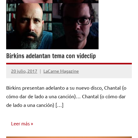
Birkins adelantan tema con videclip
20 julio, 2017
LaCarne Magazine
No
hay
Birkins presentan adelanto a su nuevo disco, Chantal (o
comentarios
cómo dar de lado a una canción)… Chantal (o cómo dar
de lado a una canción) […]
Leer más