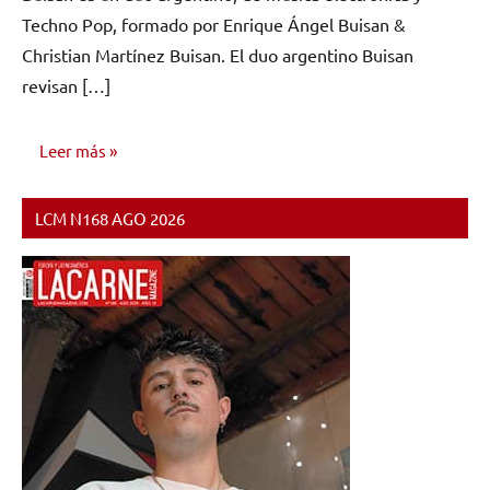
Techno Pop, formado por Enrique Ángel Buisan &
Christian Martínez Buisan. El duo argentino Buisan
revisan […]
Leer más
LCM N168 AGO 2026
NOTICIAS