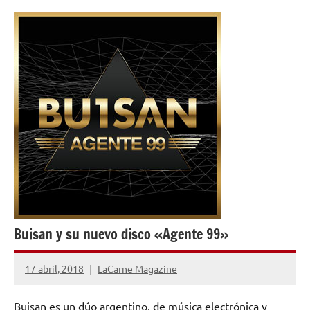
INVESTIGACIÓN
MUSICAL
Buisan y su nuevo disco «Agente 99»
17 abril, 2018
LaCarne Magazine
No
hay
Buisan es un dúo argentino, de música electrónica y
comentarios