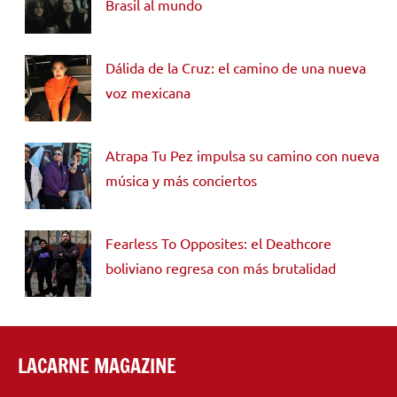
Brasil al mundo
Dálida de la Cruz: el camino de una nueva
voz mexicana
Atrapa Tu Pez impulsa su camino con nueva
música y más conciertos
Fearless To Opposites: el Deathcore
boliviano regresa con más brutalidad
LACARNE MAGAZINE