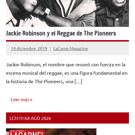
Jackie Robinson y el Reggae de The Pioneers
14 diciembre, 2019
LaCarne Magazine
No
hay
Jackie Robinson, el nombre que resonó con fuerza en la
comentarios
escena musical del reggae, es una figura fundamental en
la historia de The Pioneers, una […]
Leer más
LCM N168 AGO 2026
INVESTIGACIÓN
MUSICAL