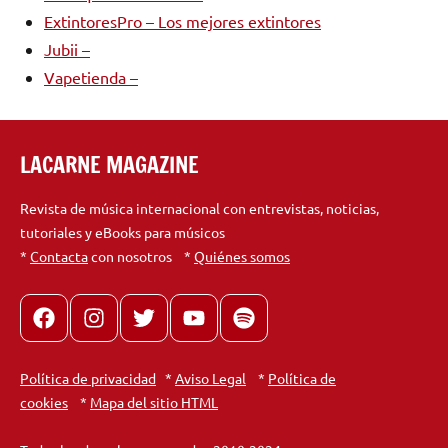
ExtintoresPro – Los mejores extintores
Jubii –
Vapetienda –
LACARNE MAGAZINE
Revista de música internacional con entrevistas, noticias,
tutoriales y eBooks para músicos
*
Contacta
con nosotros *
Quiénes somos
Facebook
Instagram
X
youtube
spotify
Política de privacidad
*
Aviso Legal
*
Política de
cookies
*
Mapa del sitio HTML