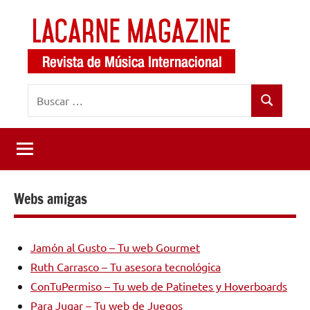
Saltar
al
contenido
LaCarne
Revista
Buscar:
de
Magazine
Buscar
música
internacional
Webs amigas
Jamón al Gusto – Tu web Gourmet
Ruth Carrasco – Tu asesora tecnológica
ConTuPermiso – Tu web de Patinetes y Hoverboards
Para Jugar – Tu web de Juegos