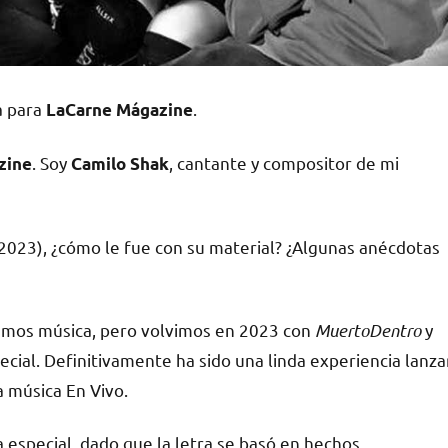
a para
.
LaCarne Mágazine
. Soy
, cantante y compositor de mi
zine
Camilo Shak
2023), ¿cómo le fue con su material? ¿Algunas anécdotas
bamos música, pero volvimos en 2023 con
MuertoDentro
y
pecial. Definitivamente ha sido una linda experiencia lanza
a música En Vivo.
 especial, dado que la letra se basó en hechos