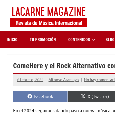
Saltar
al
contenido
LaCa
Revista
de
Maga
música
internaciona
INICIO
TU PROMOCIÓN
CONTENIDOS
BLOG
ComeHere y el Rock Alternativo c
6 febrero, 2024
Alfonso Aramayo
No hay comentari
Compartir
Compartir
Facebook
X (Twitter)
en
en
En el 2024 seguimos dando paso a nueva música he