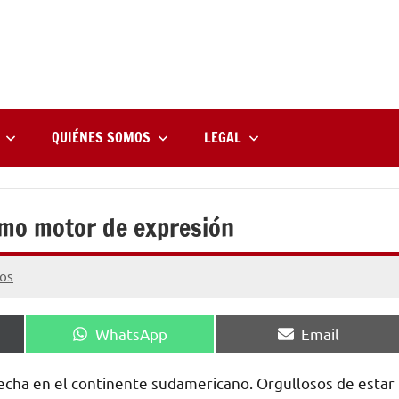
rne
zine
l
QUIÉNES SOMOS
LEGAL
omo motor de expresión
os
Compartir
Compartir
WhatsApp
Email
en
en
cha en el continente sudamericano. Orgullosos de estar