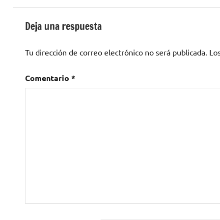
Andi
Deris
Deja una respuesta
and
the
Tu dirección de correo electrónico no será publicada.
Lo
bad
bankers
Comentario
*
million
,
El
Gramofono