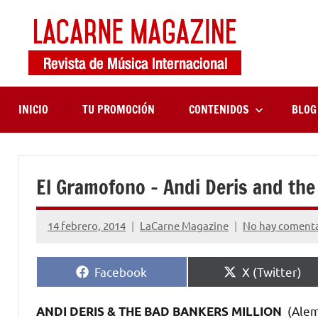
Saltar
al
contenido
LaCa
Revista
de
Maga
música
internaciona
INICIO
TU PROMOCIÓN
CONTENIDOS
BLOG
El Gramofono – Andi Deris and the
14 febrero, 2014
LaCarne Magazine
No hay comenta
Compartir
Compartir
Facebook
X (Twitter)
en
en
(Alem
ANDI DERIS & THE BAD BANKERS MILLION