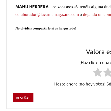
–
MANU HERRERA
«
S
i tenéis alguna du
COLABORADOR
colaborador@lacarnemagazine.com
o
dejando un com
No olvidéis compartirlo si os ha gustado!
Valora e
¡Haz clic en una
Hasta ahora ¡no hay votos! Sé
RESEÑAS
Etiquetado
como