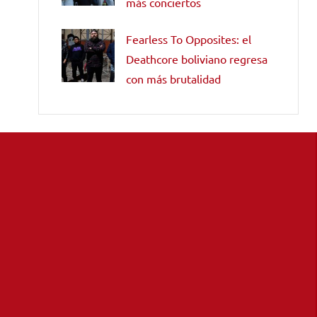
más conciertos
Fearless To Opposites: el
Deathcore boliviano regresa
con más brutalidad