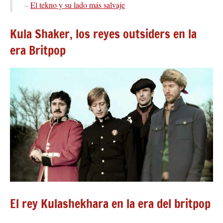
–
El tekno y su lado más salvaje
Kula Shaker, los reyes outsiders en la
era Britpop
El rey Kulashekhara en la era del britpop