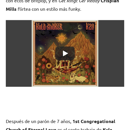
con ecos de britpop, y en
Get Rihgt Ger Ready
Crispian
Mills
flirtea con un estilo más funky.
Después de un parón de 7 años,
1st Congregational
Church of Eternal Love
es el sexto trabajo de
Kula