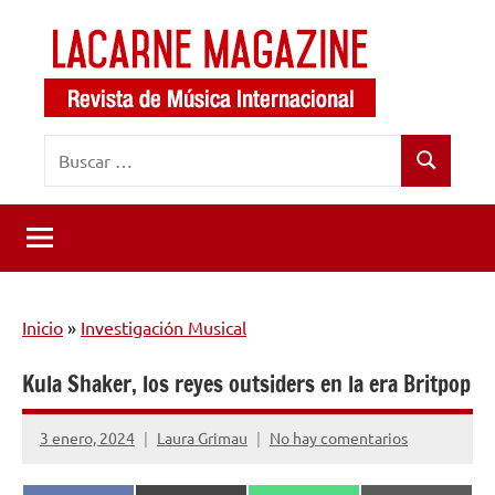
Saltar
al
contenido
LaCarne
Revista
Buscar:
de
Magazine
Buscar
música
internacional
Inicio
»
Investigación Musical
Kula Shaker, los reyes outsiders en la era Britpop
3 enero, 2024
Laura Grimau
No hay comentarios