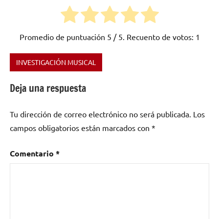
Promedio de puntuación
5
/ 5. Recuento de votos:
1
INVESTIGACIÓN MUSICAL
Etiquetado
como
Deja una respuesta
Psicodelia
Rock
,
Tu dirección de correo electrónico no será publicada.
Los
Reino
Unido
campos obligatorios están marcados con
*
Comentario
*