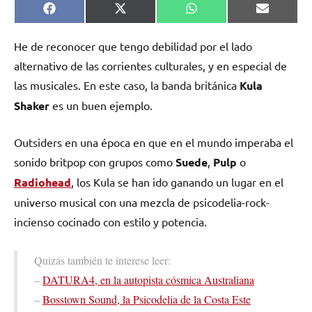
Compartir
Compartir
Compartir
Comparti
Facebook
X
WhatsApp
Email
en
en
en
en
(Twitter)
He de reconocer que tengo debilidad por el lado
alternativo de las corrientes culturales, y en especial de
las musicales. En este caso, la banda británica
Kula
Shaker
es un buen ejemplo.
Outsiders en una época en que en el mundo imperaba el
sonido britpop con grupos como
Suede
,
Pulp
o
Radiohead
, los Kula se han ido ganando un lugar en el
universo musical con una mezcla de psicodelia-rock-
incienso cocinado con estilo y potencia.
Quizás también te interese leer:
–
DATURA4, en la autopista cósmica Australiana
–
Bosstown Sound, la Psicodelia de la Costa Este