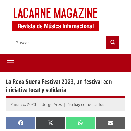
Saltar
al
contenido
LaCarne
Revista
Buscar:
de
Magazine
Buscar
música
internacional
La Roca Suena Festival 2023, un festival con
iniciativa local y solidaria
2 marzo, 2023
Jorge Ares
No hay comentarios
Compartir
Compartir
Compartir
Comparti
Facebook
X
WhatsApp
Email
en
en
en
en
(Twitter)