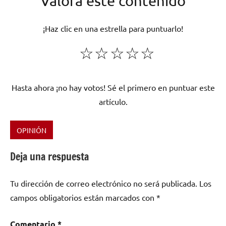
Valora este contenido
¡Haz clic en una estrella para puntuarlo!
☆
☆
☆
☆
☆
Hasta ahora ¡no hay votos! Sé el primero en puntuar este
artículo.
OPINIÓN
Etiquetado
como
Deja una respuesta
festival
,
festivales
,
Tu dirección de correo electrónico no será publicada.
Los
la
campos obligatorios están marcados con
*
roca
suena
Comentario
*