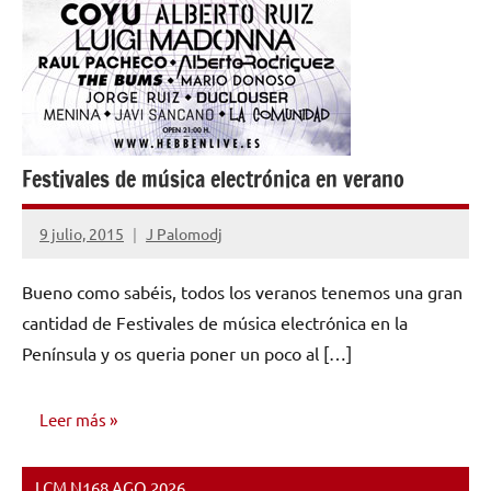
Festivales de música electrónica en verano
9 julio, 2015
J Palomodj
No
hay
Bueno como sabéis, todos los veranos tenemos una gran
comentarios
cantidad de Festivales de música electrónica en la
Península y os queria poner un poco al […]
Leer más
LCM N168 AGO 2026
NOTICIAS