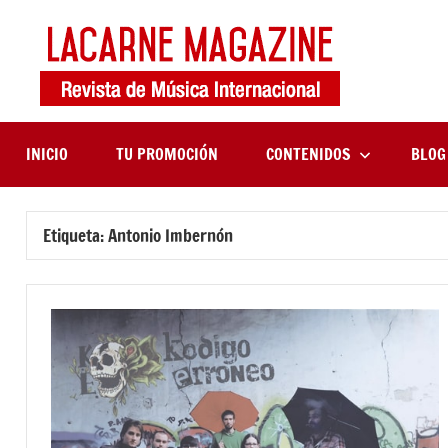
Saltar
al
contenido
LaCa
Revista
de
Maga
música
internaciona
INICIO
TU PROMOCIÓN
CONTENIDOS
BLOG
Etiqueta:
Antonio Imbernón