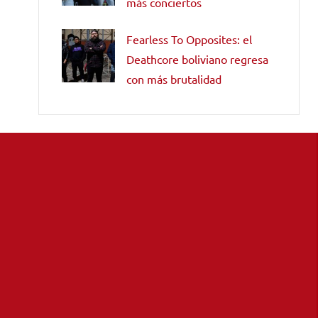
más conciertos
Fearless To Opposites: el
Deathcore boliviano regresa
con más brutalidad