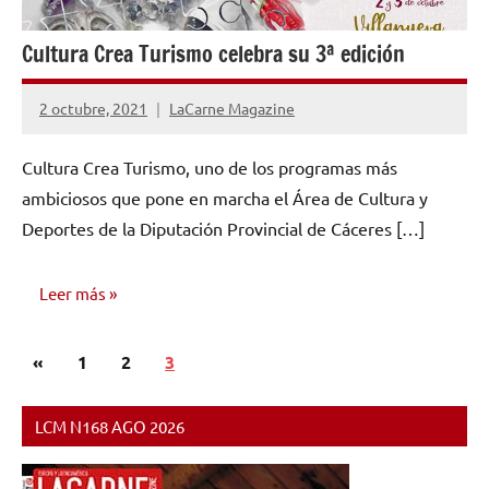
Cultura Crea Turismo celebra su 3ª edición
2 octubre, 2021
LaCarne Magazine
No
hay
Cultura Crea Turismo, uno de los programas más
comentarios
ambiciosos que pone en marcha el Área de Cultura y
Deportes de la Diputación Provincial de Cáceres […]
Leer más
Paginación
Entradas
«
NOTICIAS
1
2
3
de
anteriores
entradas
LCM N168 AGO 2026