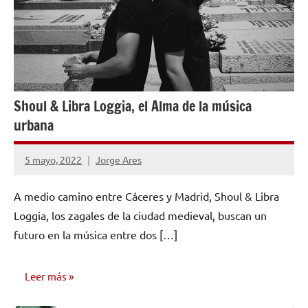
Shoul & Libra Loggia, el Alma de la música
urbana
5 mayo, 2022
Jorge Ares
No
hay
A medio camino entre Cáceres y Madrid, Shoul & Libra
comentarios
Loggia, los zagales de la ciudad medieval, buscan un
futuro en la música entre dos […]
Leer más