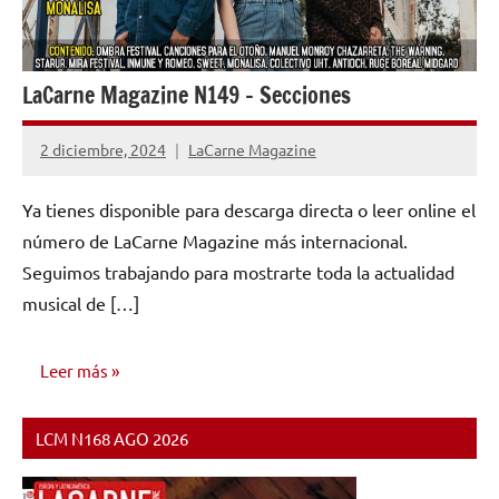
LaCarne Magazine N149 – Secciones
2 diciembre, 2024
LaCarne Magazine
No
hay
Ya tienes disponible para descarga directa o leer online el
comentarios
número de LaCarne Magazine más internacional.
Seguimos trabajando para mostrarte toda la actualidad
musical de […]
Leer más
LCM N168 AGO 2026
NÚMEROS
PUBLICADOS