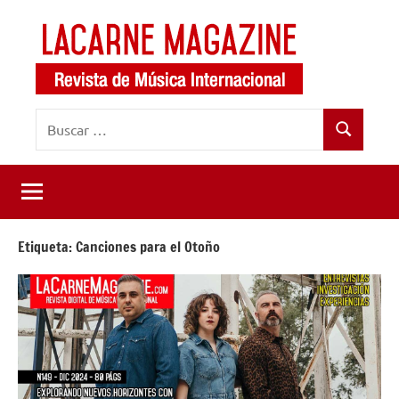
Saltar
al
contenido
LaCarne
Revista
Buscar:
de
Magazine
Buscar
música
internacional
Etiqueta:
Canciones para el Otoño