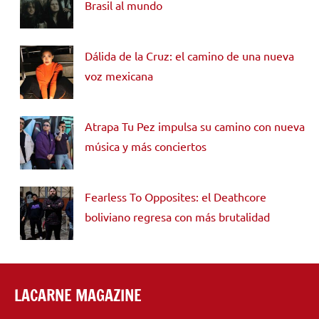
Brasil al mundo
Dálida de la Cruz: el camino de una nueva
voz mexicana
Atrapa Tu Pez impulsa su camino con nueva
música y más conciertos
Fearless To Opposites: el Deathcore
boliviano regresa con más brutalidad
LACARNE MAGAZINE