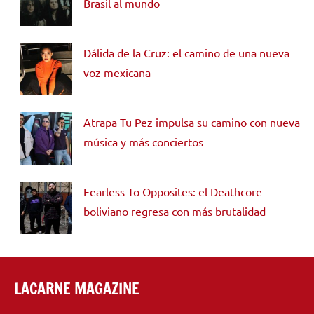
Brasil al mundo
Dálida de la Cruz: el camino de una nueva
voz mexicana
Atrapa Tu Pez impulsa su camino con nueva
música y más conciertos
Fearless To Opposites: el Deathcore
boliviano regresa con más brutalidad
LACARNE MAGAZINE