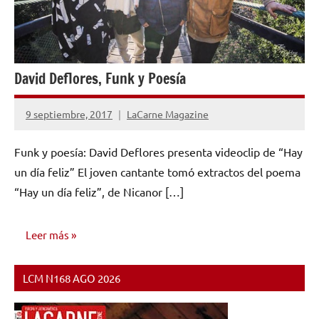
David Deflores, Funk y Poesía
9 septiembre, 2017
LaCarne Magazine
No
hay
Funk y poesía: David Deflores presenta videoclip de “Hay
comentarios
un día feliz” El joven cantante tomó extractos del poema
“Hay un día feliz”, de Nicanor […]
Leer más
LCM N168 AGO 2026
NOTICIAS