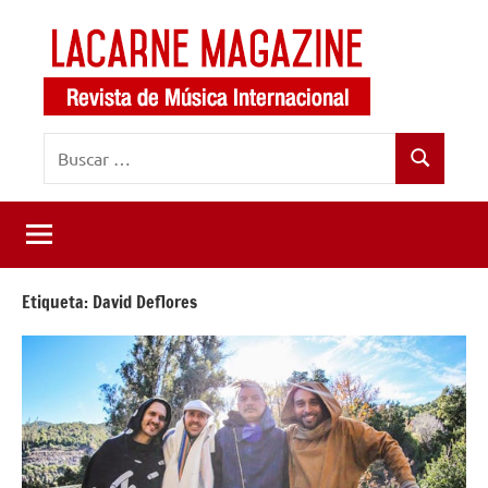
Saltar
al
contenido
LaCarne
Revista
Buscar:
de
Magazine
Buscar
música
internacional
Etiqueta:
David Deflores