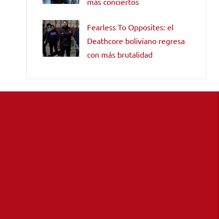
más conciertos
Fearless To Opposites: el
Deathcore boliviano regresa
con más brutalidad