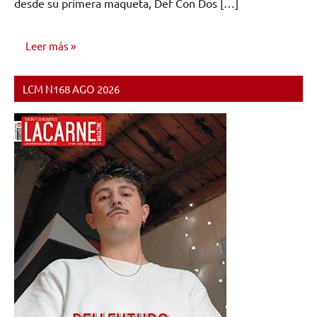
desde su primera maqueta, Def Con Dos […]
Leer más
LCM N168 AGO 2026
NOTICIAS