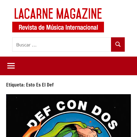
Saltar
al
contenido
LaCarne
Revista
Buscar:
de
Magazine
Buscar
música
internacional
Etiqueta:
Esto Es El Def