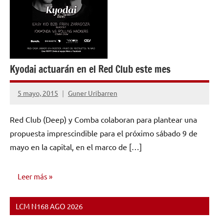
Kyodai actuarán en el Red Club este mes
5 mayo, 2015
Guner Uribarren
No
hay
Red Club (Deep) y Comba colaboran para plantear una
comentarios
propuesta imprescindible para el próximo sábado 9 de
mayo en la capital, en el marco de […]
Leer más
LCM N168 AGO 2026
NOTICIAS