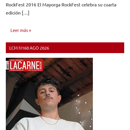
RockFest 2016 El Mayorga RockFest celebra su cuarta
edición […]
Leer más
LCM N168 AGO 2026
NOTICIAS