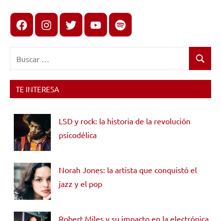
Facebook
Instagram
X
youtube
spotify
Buscar:
Buscar
TE INTERESA
LSD y rock: la historia de la revolución
psicodélica
Norah Jones: la artista que conquistó el
jazz y el pop
Robert Miles y su impacto en la electrónica