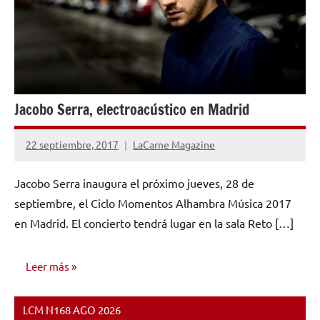
Jacobo Serra, electroacústico en Madrid
22 septiembre, 2017
LaCarne Magazine
No
hay
Jacobo Serra inaugura el próximo jueves, 28 de
comentarios
septiembre, el Ciclo Momentos Alhambra Música 2017
en Madrid. El concierto tendrá lugar en la sala Reto […]
Leer más
LCM N168 AGO 2026
NOTICIAS