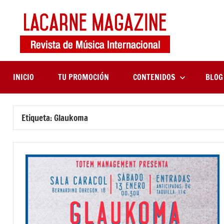
Saltar
al
contenido
LaCa
Revista
de
Maga
música
internaciona
INICIO
TU PROMOCIÓN
CONTENIDOS
BLOG
Etiqueta:
Glaukoma