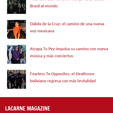
Brasil al mundo
Dálida de la Cruz: el camino de una nueva
voz mexicana
Atrapa Tu Pez impulsa su camino con nueva
música y más conciertos
Fearless To Opposites: el Deathcore
boliviano regresa con más brutalidad
LACARNE MAGAZINE