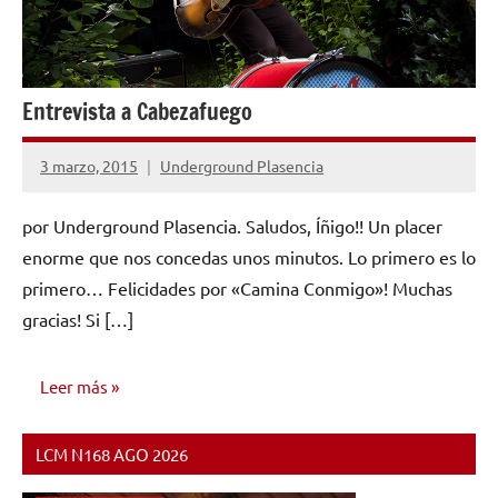
Entrevista a Cabezafuego
3 marzo, 2015
Underground Plasencia
No
hay
por Underground Plasencia. Saludos, Íñigo!! Un placer
comentarios
enorme que nos concedas unos minutos. Lo primero es lo
primero… Felicidades por «Camina Conmigo»! Muchas
gracias! Si […]
Leer más
LCM N168 AGO 2026
ENTREVISTAS