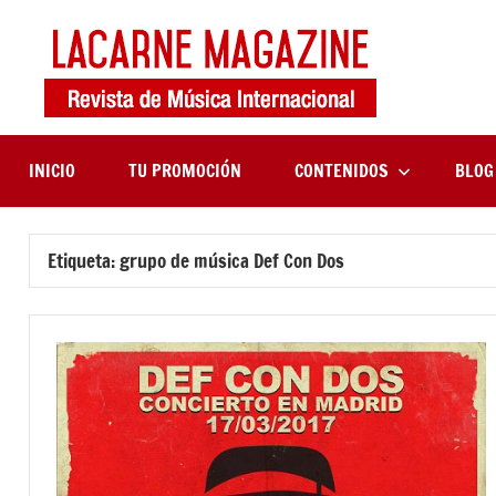
Saltar
al
contenido
LaCa
Revista
de
Maga
música
internaciona
INICIO
TU PROMOCIÓN
CONTENIDOS
BLOG
Etiqueta:
grupo de música Def Con Dos