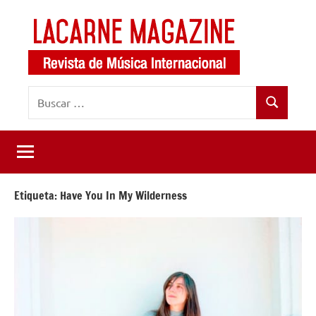
Saltar
al
contenido
LaCarne
Revista
Buscar:
de
Magazine
Buscar
música
internacional
Etiqueta:
Have You In My Wilderness