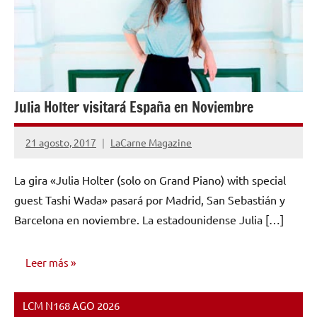
Julia Holter visitará España en Noviembre
21 agosto, 2017
LaCarne Magazine
No
hay
La gira «Julia Holter (solo on Grand Piano) with special
comentarios
guest Tashi Wada» pasará por Madrid, San Sebastián y
Barcelona en noviembre. La estadounidense Julia […]
Leer más
LCM N168 AGO 2026
NOTICIAS