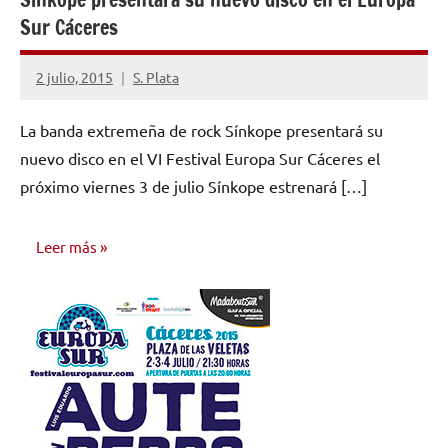
Sur Cáceres
2 julio, 2015
S. Plata
No
hay
La banda extremeña de rock Sínkope presentará su
comentarios
nuevo disco en el VI Festival Europa Sur Cáceres el
próximo viernes 3 de julio Sínkope estrenará […]
Leer más
NOTICIAS