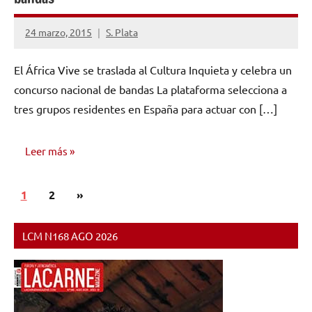
24 marzo, 2015
S. Plata
No
hay
El África Vive se traslada al Cultura Inquieta y celebra un
comentarios
concurso nacional de bandas La plataforma selecciona a
tres grupos residentes en España para actuar con […]
Leer más
Paginación
Siguientes
1
NOTICIAS
2
»
de
entradas
entradas
LCM N168 AGO 2026