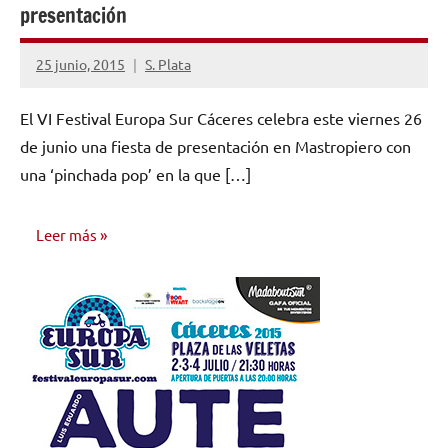
presentación
25 junio, 2015
S. Plata
No
hay
El VI Festival Europa Sur Cáceres celebra este viernes 26
comentarios
de junio una fiesta de presentación en Mastropiero con
una ‘pinchada pop’ en la que […]
Leer más
NOTICIAS