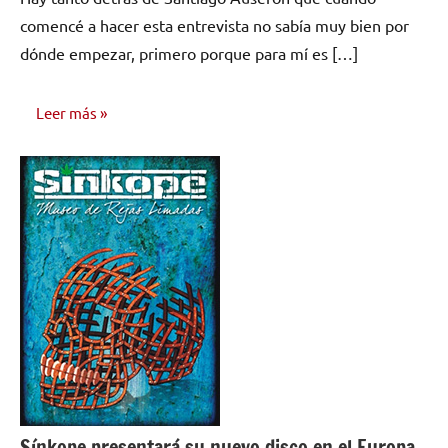
comentarios
comencé a hacer esta entrevista no sabía muy bien por
dónde empezar, primero porque para mí es […]
Leer más
ENTREVISTAS
Sínkope presentará su nuevo disco en el Europa