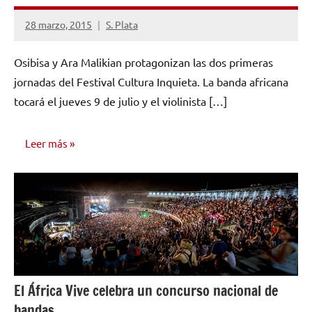
28 marzo, 2015
S. Plata
No
hay
Osibisa y Ara Malikian protagonizan las dos primeras
comentarios
jornadas del Festival Cultura Inquieta. La banda africana
tocará el jueves 9 de julio y el violinista […]
Leer más
NOTICIAS
El África Vive celebra un concurso nacional de
bandas