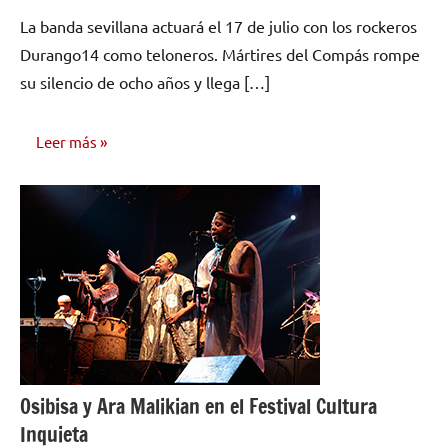
hay
La banda sevillana actuará el 17 de julio con los rockeros
comentarios
Durango14 como teloneros. Mártires del Compás rompe
su silencio de ocho años y llega […]
Leer más
NOTICIAS
Osibisa y Ara Malikian en el Festival Cultura
Inquieta